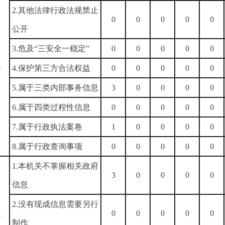
2.其他法律行政法规禁止
0
0
0
0
0
公开
3.危及“三安全一稳定”
0
0
0
0
0
）
4.保护第三方合法权益
0
0
0
0
0
公
5.属于三类内部事务信息
3
0
0
0
0
6.属于四类过程性信息
0
0
0
0
0
7.属于行政执法案卷
1
0
0
0
0
8.属于行政查询事项
0
0
0
0
0
1.本机关不掌握相关政府
3
0
0
0
0
信息
）
2.没有现成信息需要另行
提
0
0
0
0
0
制作