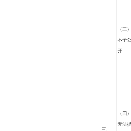
（三
不予
开
（四
无法
三、