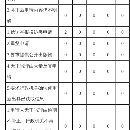
3.补正后申请内容仍不明
0
0
0
0
0
确
1.信访举报投诉类申请
2
0
0
0
0
2.重复申请
0
0
0
0
0
）
3.要求提供公开出版物
0
0
0
0
0
处
4.无正当理由大量反复申
0
0
0
0
0
请
5.要求行政机关确认或重
0
0
0
0
0
新出具已获取信息
1.申请人无正当理由逾期
不补正、行政机关不再
0
0
0
0
0