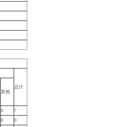
律
总计
务
其他
0
7
0
0