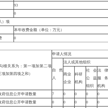
93
0
八）项
本年收费金额（单位：万元）
费
0
申请人情况
法人或其他组织
勾稽关系为：第一项加第二项
自然
社会
法
三项加第四项之和）
商业
科研
人
公益
服
企业
机构
组织
机构
政府信息公开申请数量
7
0
0
0
0
政府信息公开申请数量
0
0
0
0
0