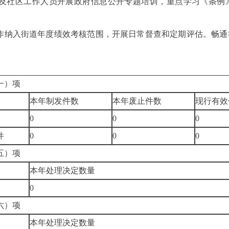
及社区工作人员开展政府信息公开专题培训，重点学习《条例
作纳入街道年度绩效考核范围，开展日常督查和定期评估。畅通
一）项
本年制发件数
本年废止件数
现行有效
0
0
0
件
0
0
0
五）项
本年处理决定数量
0
六）项
本年处理决定数量