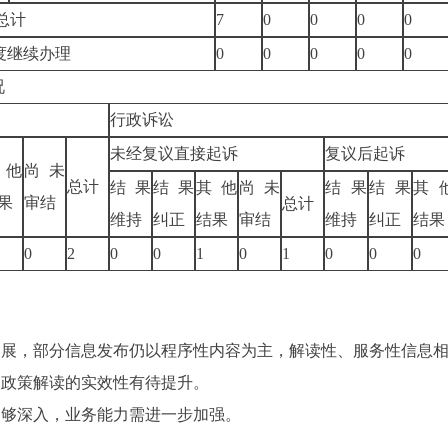
总计
7
0
0
0
0
度继续办理
0
0
0
0
0
况
行政诉讼
未经复议直接起诉
复议后起诉
其他
尚未
总计
结果
结果
其他
尚未
结果
结果
其
果
审结
总计
维持
纠正
结果
审结
维持
纠正
结果
0
2
0
0
1
0
1
0
0
0
拓展，部分信息发布仍以程序性内容为主，解读性、服务性信息
和政策解读的实效性有待提升。
不够深入，业务能力需进一步加强。