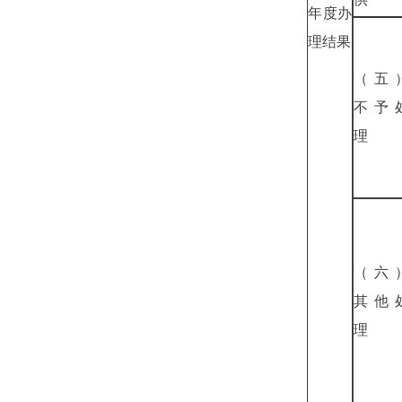
年度办
理结果
（五
不予
理
（六
其他
理