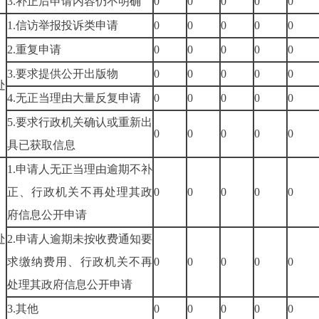
3.
补正后申请内容仍不明确
0
0
0
0
0
1.
信访举报投诉类申请
0
0
0
0
0
2.
重复申请
0
0
0
0
0
）
3.
要求提供公开出版物
0
0
0
0
0
处
4.
无正当理由大量反复申请
0
0
0
0
0
5.
要求行政机关确认或重新出
0
0
0
0
0
具已获取信息
1.
申请人无正当理由逾期不补
正、行政机关不再处理其政
0
0
0
0
0
府信息公开申请
）
处
2.
申请人逾期未按收费通知要
求缴纳费用、行政机关不再
0
0
0
0
0
处理其政府信息公开申请
3.
其他
0
0
0
0
0