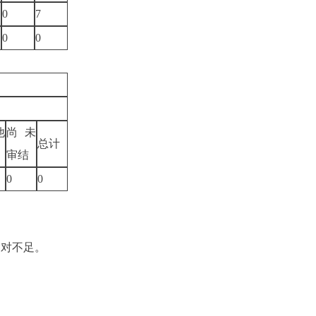
0
7
0
0
他
尚未
总计
审结
0
0
相对不足。