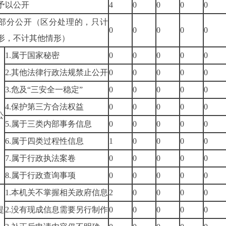
予以公开
4
0
0
0
0
部分公开（区分处理的，只计
0
0
0
0
0
形，不计其他情形）
1.
属于国家秘密
0
0
0
0
0
2.
其他法律行政法规禁止公开
0
0
0
0
0
3.
危及
“
三安全一稳定
”
0
0
0
0
0
）
4.
保护第三方合法权益
0
0
0
0
0
公
5.
属于三类内部事务信息
0
0
0
0
0
6.
属于四类过程性信息
1
0
0
0
0
7.
属于行政执法案卷
0
0
0
0
0
8.
属于行政查询事项
0
0
0
0
0
1.
本机关不掌握相关政府信息
2
0
0
0
0
）
提
2.
没有现成信息需要另行制作
0
0
0
0
0