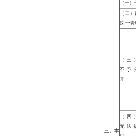
（一）
（二）
这一情
（三
不予
开
（四
无法
三、本
供