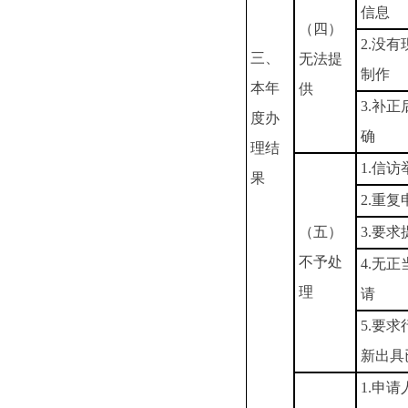
信息
（四）
2.没
三、
无法提
制作
本年
供
3.补
度办
确
理结
1.信
果
2.重复
（五）
3.要
不予处
4.无
理
请
5.要
新出具
1.申