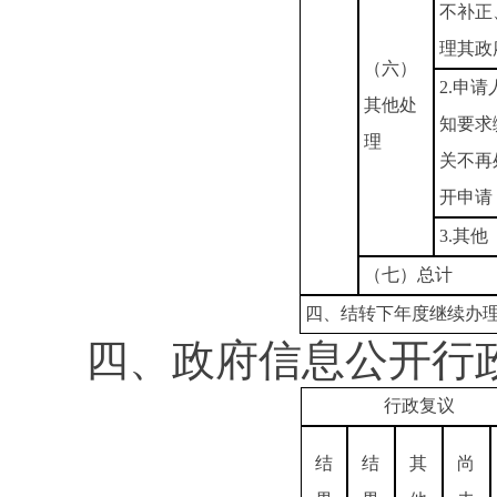
不补正
理其政
（六）
2.申
其他处
知要求
理
关不再
开申请
3.其他
（七）总计
四、结转下年度继续办
四、政府信息公开行
行政复议
结
结
其
尚