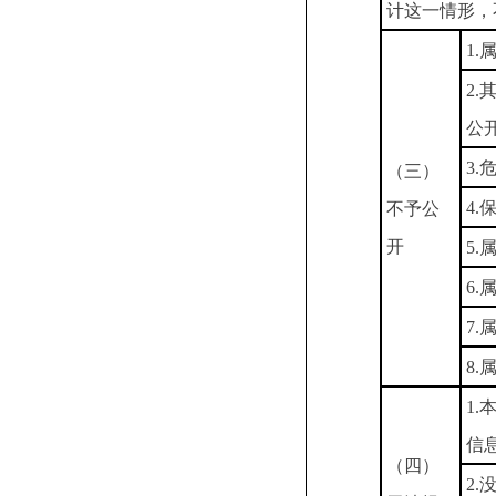
计这一情形，
1.
2
公
3.
（三）
4
不予公
开
5
6
7
8
1
信
（四）
2