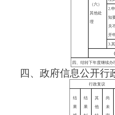
（六）
2
其他处
知
理
关
开
3.
四、结转下年度继续办
四、政府信息公开行
行政复议
结
结
其
尚
果
果
他
未