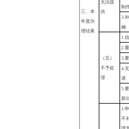
无法提
制
三、本
供
3
年度办
确
理结果
1
2.
（五）
3
不予处
4
理
请
5
新
1
不
理