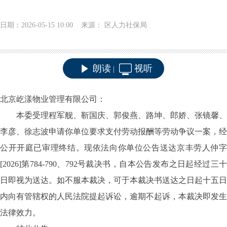
日期：2026-05-15 10:00 来源： 区人力社保局
朗读
视听
|
北京屹漾物业管理有限公司：
本委受理程军舰、靳国庆、郭俊燕、路坤、郎娇、张镜馨、
李彦、徐志波申请你单位要求支付劳动报酬等劳动争议一案，经
公开开庭已审理终结。现依法向你单位公告送达京丰劳人仲字
[
202
6
]
第
784-790
、
792
号裁决书，自本公告发布之日起经过三
日即视为送达。如不服本裁决，可于本裁决书送达之日起十五日
内向有管辖权的人民法院提起诉讼，逾期不起诉，本裁决即发生
法律效力。