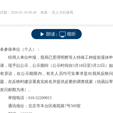
日期：2026-05-18 09:48 来源： 区人力社保局
朗读
视听
|
各参保单位（个人）：
经用人单位申报，我局已
受理
明辉
等人特殊工种提前退休申
请，现予以公示，公示期间（公示时间自
5
月
18
日至
5
月
22
日）如
有异议，在公示期限内，有关人员均可实事求是向我局反映问
题，在反映时
建议
署真实姓名并提供必要的调查线索（信函以寄
发日邮戳为准）。
举报电话：
010-52209815
通讯地址：
北京市丰台区南苑路
7号509室