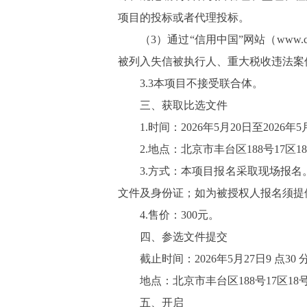
项目的投标或者代理投标。
（
3）通过“信用中国”网站（www.cr
被列入失信被执行人、重大税收违法案
3
.
3本项目不接受联合体。
三、获取
比选
文件
1.时间：
202
6
年
5
月
20
日
至
202
6
年
5
2.
地点：
北京市丰台区
188号17区1
3.方式：
本项目报名采取现场报名
文件及身份证；如为被授权人报名须提
4.
售价：
3
00
元。
四、
参选
文件提交
截止时间：
202
6
年
5
月
27
日
9
点
30
地点：
北京市丰台区
188号17区18
五、开启