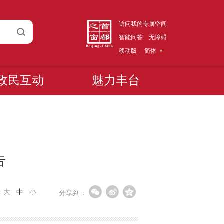
访问我的专属空间
智能问答
无障碍
移动版
简体
政民互动
魅力丰台
告
：
大
中
小
分享到：