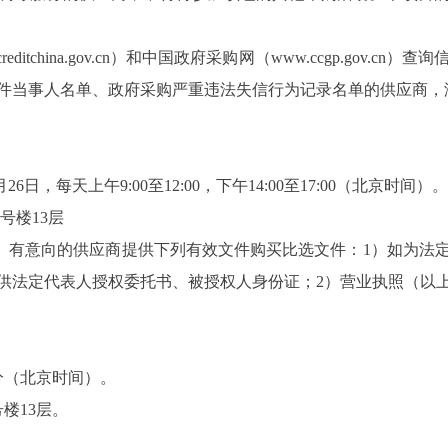
editchina.gov.cn）和中国政府采购网（www.ccgp.gov
件当事人名单、政府采购严重违法失信行为记录名单的供应商，
月
26
日
，每天上午
9
:
00
至
1
2
:
00
，下午
1
4:
00
至
17
:
00
（北京时间）。
8号楼13层
。有意向的供应商提供下列有效文件购买
比选
文件：
1）如为法
供法定代表人授权委托书、被授权人身份证；2
）
营业执照（以
分
（北京时间）
。
号楼13层
。