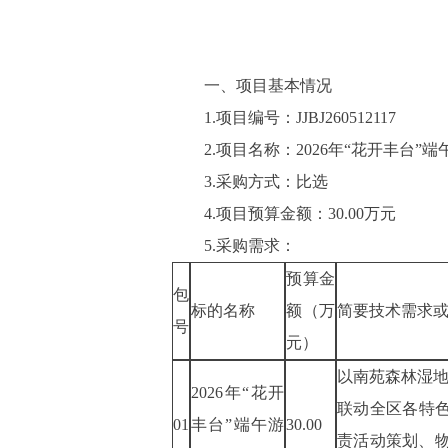
一、项目基本情况
1.项目编号：
JJBJ260512117
2.项目名称：
2026年“花开丰台”
3.采购方式：
比选
4.项目预算金额：
30.00
万元
5.采购需求：
预算金
包
标的名称
额（万
简要技术需求
号
元）
以南苑森林湿
2026年“花开
联动全区各特色
01
丰台”端午游
30.00
责
活动策划、