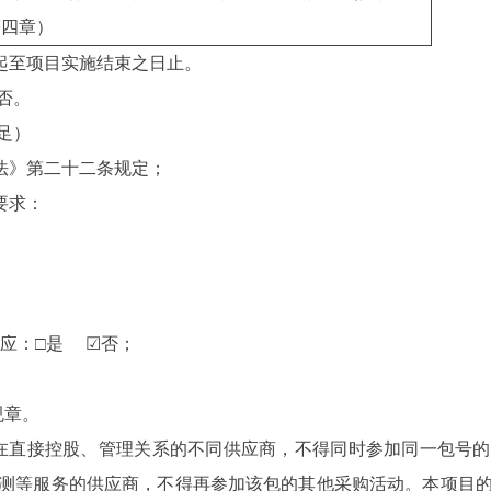
第四章）
起至
项目实施结束之日止
。
否。
足）
法》第二十二条规定；
要求：
响应：
□
是
☑
否；
规章。
在直接控股、管理关系的不同供应商，不得同时参加同一包号
测等服务的供应商，不得再参加该包的其他采购活动。本项目