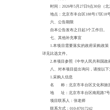
时间：
202
6
年
5
月
27
日
9
点
30
分
（北
地点：
北京市丰台区
188号17区18
六、
公告期限
自本公告发布之日起
3
个工作日。
七、
其他补充事宜
1.本项目需要落实的政府采购政
详见
比选
文件。
2.本项目参照《
中华人民共和国政
八、
对本项目提出询问，请按以下
1.采购人信息
名
称：
北京市丰台区文化和旅
地
址：
北京市丰台区南苑路
7号
项目联系人：
张
老师
联系方式：
010-87017242