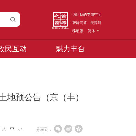
访问我的专属空间
智能问答
无障碍
移动版
简体
政民互动
魅力丰台
土地预公告（京（丰）
：
大
中
小
分享到：