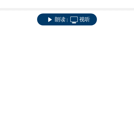
朗读
视听
|