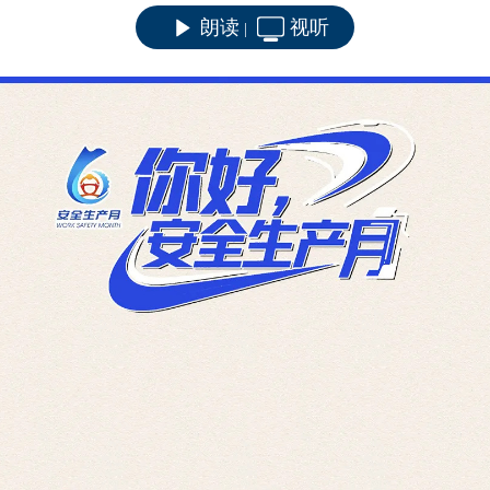
朗读
视听
|