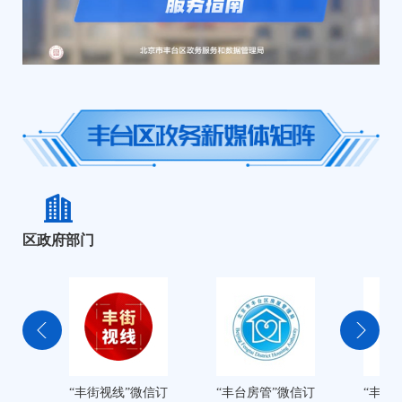
区政府部门
“丰街视线”微信订
“丰台房管”微信订
“丰台