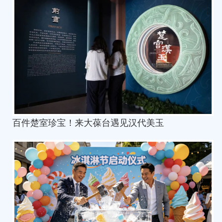
百件楚室珍宝！来大葆台遇见汉代美玉