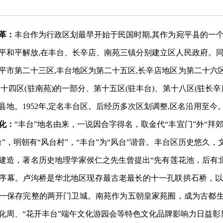
革：
丰台作为行政区划最早开始于民国时期
,其作为宛平县的一
初北平和平解放,在丰台、长辛店、南苑三镇分别建立区人民政府。同年
平市第二十三区,丰台地区为第二十五区,长辛店地区为第二十六区。
第十四区(驻南苑)的一部分、第十五区(驻丰台)、第十八区(驻长
县地。1952年,定名丰台区。后经历多次区划调整,区名沿用至今
化：
“丰台”地名由来，一说因合字得名，取金代“丰宜门”外“拜
”，明朝有“风台村”，“丰台”为“风台”谐音。
丰台区历史悠久，
建造，著名历史地理学家侯仁之先生曾提出“先有莲花池，后有北
序幕。卢沟桥是华北地区现存最古老最长的十一孔联拱石桥，以“
一保存完整的两开门卫城。南苑作为五朝皇家苑囿，成为古都
化周、“花开丰台”端午文化游园会等特色文化品牌影响力日益彰