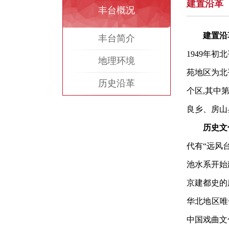
建置沿革
丰台概况
建置沿
丰台简介
1949年
地理环境
苑地区为北
历史沿革
个区,其中
良乡、房山
历史文
代有“远风台
池水系开始
京建都史的
华北地区唯
中国戏曲文