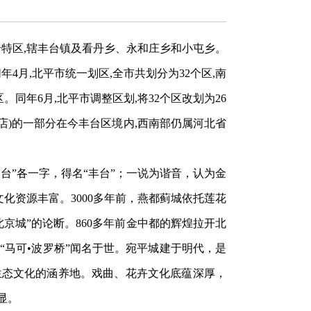
个特区,辖丰台镇及看丹乡、永和庄乡和小屯乡。
4月,北平市统一划区,全市共划分为32个区,南
同年6月,北平市调整区划,将32个区改划为26
辛店)的一部分在今丰台区境内,西南部仍属河北省
。
郊台”各一字，得名“丰台”；一说为谐音，认为金
文化资源丰富。
3000多年前，燕都蓟城依托莲花
京城”的论断。860多年前金中都的辉煌拉开北
马可•波罗桥”闻名于世。宛平城建于明代，是
生态文化的涵养地。戏曲、花卉文化底蕴深厚，
显。