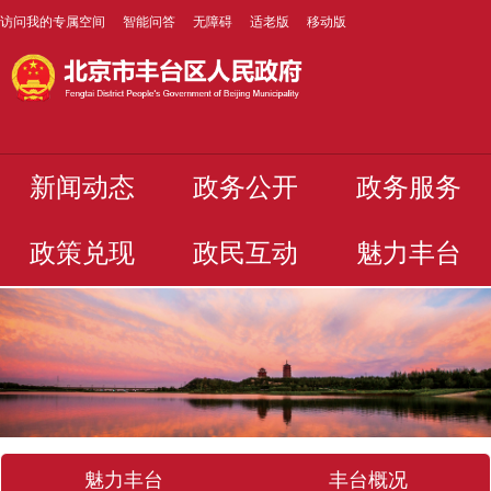
访问我的专属空间
智能问答
无障碍
适老版
移动版
新闻动态
政务公开
政务服务
政策兑现
政民互动
魅力丰台
魅力丰台
丰台概况