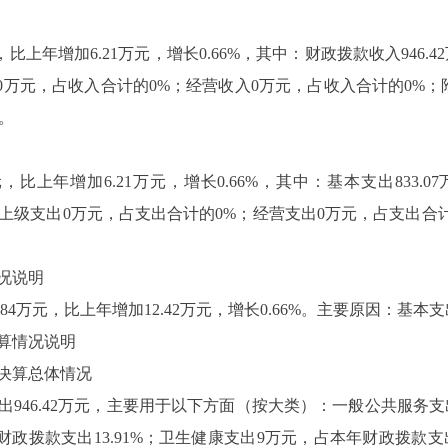
，比上年增加
6.21
万元，增长
0.66%
，其中：财政拨款收入
946.42
0
万元，占收入合计的
0%
；经营收入
0
万元，占收入合计的
0%
；
。
元，比上年增加
6.21
万元，增长
0.66%
，其中：基本支出
833.07
上级支出
0
万元，占支出合计的
0%
；经营支出
0
万元，占支出合
况说明
.84
万元，比上年增加
12.42
万元，增长
0.66%
。主要原因：基本支
算情况说明
决算总体情况
出
946.42
万元，主要用于以下方面（按大类）：一般公共服务支
财政拨款支出
13.91%
；卫生健康支出
9
万元，占本年财政拨款支