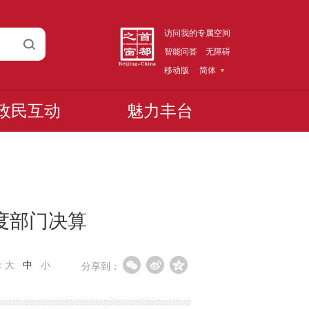
访问我的专属空间
智能问答
无障碍
移动版
简体
政民互动
魅力丰台
度部门决算
：
大
中
小
分享到：