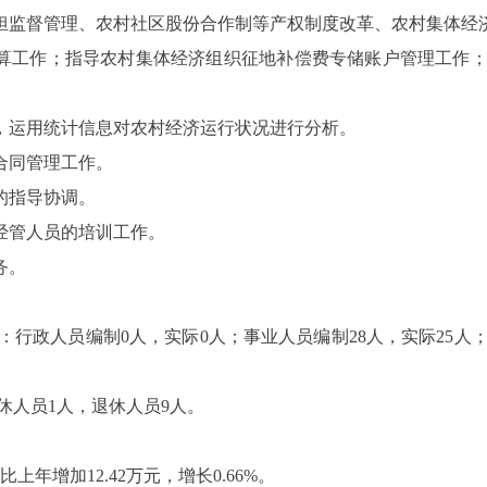
担监督管理、农村社区股份合作制等产权制度改革、农村集体经
算工作；指导农村集体经济组织征地补偿费专储账户管理工作
，运用统计信息对农村经济运行状况进行分析。
合同管理工作。
的指导协调。
经管人员的培训工作。
务。
：行政人员编制
0
人，实际
0
人；事业人员编制
28
人，实际
25
人
休人员
1
人，退休人员
9
人。
比上年增加
12.42
万元，增长
0.66%
。