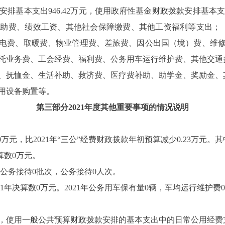
安排基本支出
946.42
万元，使用政府性基金财政拨款安排基本
补助费、绩效工资、其他社会保障缴费、其他工资福利等支出；
电费、取暖费、物业管理费、差旅费、因公出国（境）费、维
托业务费、工会经费、福利费、公务用车运行维护费、其他交通
、抚恤金、生活补助、救济费、医疗费补助、助学金、奖励金、
用设备购置等。
第三部分2021年度其他重要事项的情况说明
0
万元，比
2021
年“三公”经费财政拨款年初预算减少
0.23
万元。其
算数
0
万元。
公务接待
0
批次，公务接待
0
人次。
1
年决算数
0
万元。
2021
年公务用车保有量
0
辆，车均运行维护费
0
，使用一般公共预算财政拨款安排的基本支出中的日常公用经费