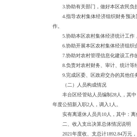
3.
协助有关部门，做好本区农民负
4.
指导农村集体经济组织财务预决
作。
5.
协助本区农村集体经济统计工作
6.
协助开展本区农村集体经济组织
7.
协助对农村管理信息化建设工作
8.
负责对农村财务、审计、统计等
9.
完成区委、区政府交办的其他任
（二）人员构成情况
丰台区经管站人员编制
28
人，其中
年度公招新入职
2
人，调入
1
人。
实有离退休人员共
10
人，其中：离
二、收入支出决算总体情况说明
2021
年度收、支总计
1892.84
万元，