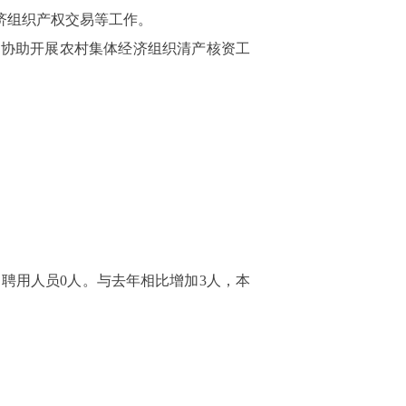
济组织产权交易等工作。
；协助开展农村集体经济组织清产核资工
；聘用人员
0
人。与去年相比增加
3
人，本