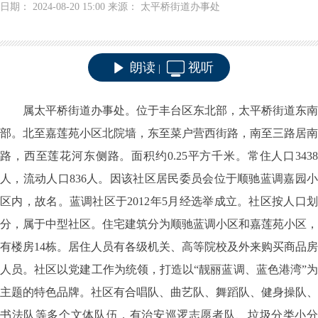
日期： 2024-08-20 15:00 来源： 太平桥街道办事处
朗读
视听
|
属太平桥街道办事处。位于丰台区东北部，太平桥街道东南
部。北至嘉莲苑小区北院墙，东至菜户营西街路，南至三路居南
路，西至莲花河东侧路。面积约
0.25
平方千米。常住人口
343
人，流动人口
836
人。因该社区居民委员会位于顺驰蓝调嘉园
区内，故名。蓝调社区于
2012
年
5
月经选举成立。社区按人口
分，属于中型社区。住宅建筑分为顺驰蓝调小区和嘉莲苑小区，
有楼房
14
栋。居住人员有各级机关、高等院校及外来购买商品房
人员。社区以党建工作为统领，打造以“靓丽蓝调、蓝色港湾”为
主题的特色品牌。社区有合唱队、曲艺队、舞蹈队、健身操队、
书法队等多个文体队伍，有治安巡逻志愿者队、垃圾分类小分