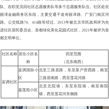
队、在职党员回社区志愿服务队等多个志愿服务队伍。社区处在
丽泽金融商务区东段，主要交通干道有丽泽路、广安门南滨河
路。公交线路
74
、
414
路等经过。
2013
年被北京市民政局评为
进社区居民委员会、首都绿化美化花园式社区，
2021
年被评为首
都文明单位。
社区名称
居住小区名
四至范围
称
（北东南西）
蓝调国际小
北至三路居路，东至菜户营西路，南至
区
三路居南路，西至莲花河路
蓝调社区
北至北院墙，东至东院墙，南至南院
嘉莲苑小区
墙，西至莲花河东侧路