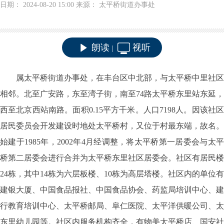
日期： 2024-08-20 15:00 来源： 太平桥街道办事处
朗读
视听
|
属太平桥街道办事处，在丰台区中北部，与太平桥中里社区
相邻。北至广安路，东至湾子街，南至
74
路太平桥东里站东延，
西至北京西站南路。面积
0.15
平方千米。人口
7198
人。因该社
居民委员会开发建设时地处太平桥村，又位于村最东端，故名。
始建于
1985
年，
2002
年
4
月经调整，将太平桥第一居委会与太
桥第二居委会进行合并为太平桥东里社区居委会。社区有居民楼
24
栋，其中
14
栋为六层板楼、
10
栋为高层塔楼。社区内的单位有
建银大厦、中国食品报社、中国食品协会、药监局培训中心、建
行教育培训中心、太平桥邮局、阜仁医院、太平洋供暖公司、太
东里幼儿园等。社区内服务机构齐全，有物美太平桥店、国安社