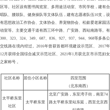
区等。社区设有图书阅览室、多用途活动室、市民学校，建有合
唱队、腰鼓队、健身操队等文体队伍，建有志愿者队伍
10
支，设
有思想政治工作协会、文体协会、养宠物协会、松龄爱老家园活
动室等。主要交通干道有西三环中路、广安路、西站南路等。有
300
、
323
、
324
、
349
、
687
、
836
、
927
、
937
、
944
、
968
等多条公
交线路在境内经过。
2016
年曾获首都环境建设示范区、
2017
12
月获得全国综合减灾示范社区、
2021
年
1
月获北京市示范妇
之家称号 。
社区名称
居住小区名称
四至范围
（北东南西）
北至广安路，东至湾子街，南至
74
太平桥东里
太平桥东里
路太平桥东里站东延，西至北京西
社区
站南路