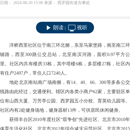
日期： 2024-08-20 15:00 来源： 西罗园街道办事处
朗读
视听
|
洋桥西里社区位于南三环北侧，东至马家堡路，南至南三环
辅路，西至
300路公交总站，北至南滨河路，面积0.97平方
里。社区内共有楼房33栋，其中塔楼6栋，多层楼27栋，
社区
有住户
2497户，常住人口7240人。
地处北京南站南广场南侧，有
14、40、66、300等多条公
线路由此经过，交通便利。辖区内各类小商户62家，
主要驻区单
位有山西大厦、万芳亭公园、西罗园五小分校、育英幼儿园等。
社区内有
2处健身场地，健身器材13件，可供居民休闲健身。
获得丰台区
2010年度社区“双争创”先进社区、北京市2010
体育生活化社区、北京市2012年综合减灾示范社区、北京市2015