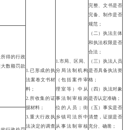
完整、文书是否
完备、制作是否
规范；
（二）执法主体
和执法权限是否
合法；
法所得的行政
1.市局、区局、
（三）执法人员
较大数额罚款
1.已形成的执
分局法制机构
是否具备执法资
法案卷文书材
（包括案件审
格；
料；
理室等）中从
（四）执法对象
2.所收集的证
事法制审核岗
是否认定准确；
据材料；
位的人员；街
（五）事实是否
3.重大行政执
乡镇司法所中
清楚，证据是否
法决定的调查
从事法制审核
充分、确凿；
设的行政处罚