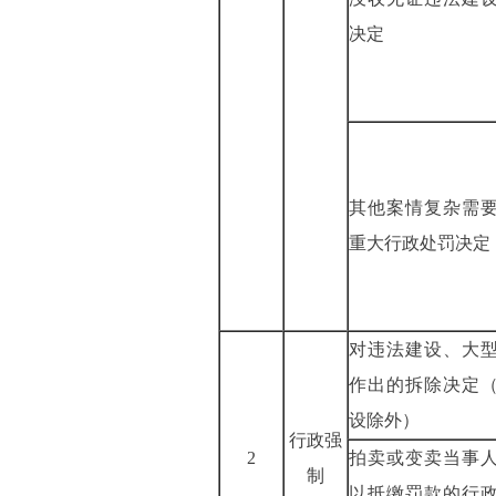
决定
其他案情复杂需
重大行政处
对违法建设、大
作出的拆除决定
设除外）
行政强
2
拍卖或变卖当事
制
以抵缴罚款的行