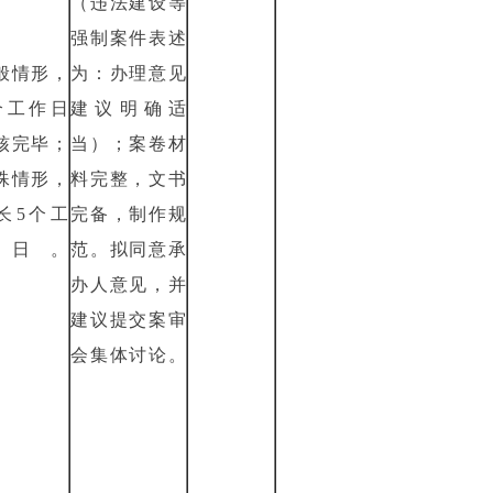
（违法建设等
强制案件表述
般情形，
为：办理意见
个工作日
建议明确适
核完毕；
当）；案卷材
殊情形，
料完整，文书
长5个工
完备，制作规
作日。
范。拟同意承
办人意见，并
建议提交案审
会集体讨论。