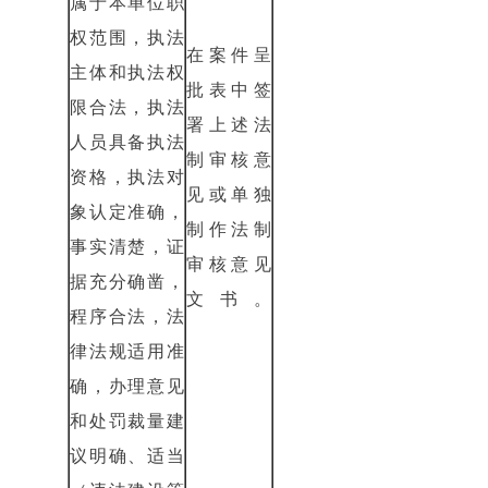
属于本单位职
权范围，执法
在案件呈
主体和执法权
批表中签
限合法，执法
署上述法
人员具备执法
制审核意
资格，执法对
见或单独
象认定准确，
制作法制
事实清楚，证
审核意见
据充分确凿，
文书。
程序合法，法
律法规适用准
确，办理意见
和处罚裁量建
议明确、适当