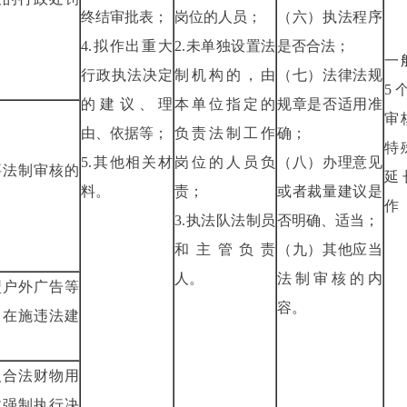
终结审批表；
岗位的人员；
（六）执法程序
4.拟作出重大
2.未单独设置法
是否合法；
一
行政执法决定
制机构的，由
（七）法律法规
5
的建议、理
本单位指定的
规章是否适用准
审
由、依据等；
负责法制工作
确；
特
5.其他相关材
岗位的人员负
（八）办理意见
要法制审核的
延
料。
责；
或者裁量建议是
罚决定
3.执法队法制员
否明确、适当；
和主管负责
（九）其他应当
人。
法制审核的内
型户外广告等
容。
（在施违法建
人合法财物用
政强制执行决