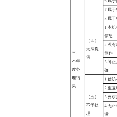
6.属
7.属
8.属
1.本
信息
（四）
2.没
无法提
三、
制作
供
本年
3.补
度办
确
理结
1.信
果
2.重
（五）
3.要
不予处
4.无
理
请