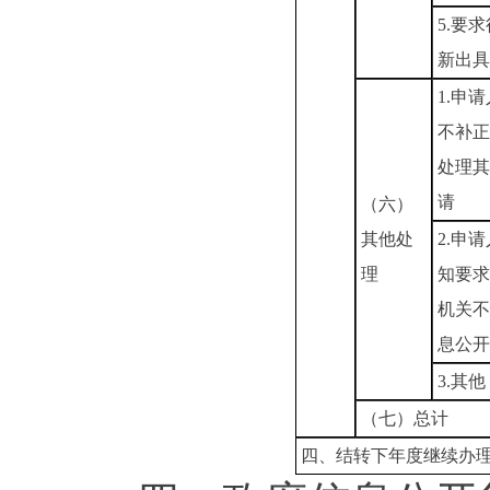
5.要
新出具
1.申
不补正
处理其
请
（六）
其他处
2.申
理
知要求
机关不
息公开
3.其他
（七）总计
四、结转下年度继续办