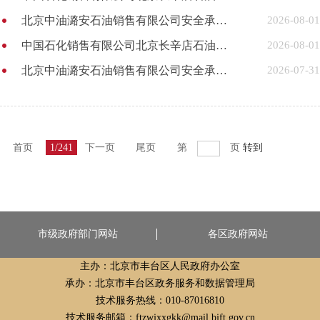
北京中油潞安石油销售有限公司安全承诺公告牌0801
2026-08-01
中国石化销售有限公司北京长辛店石油库安全承诺公告牌0801
2026-08-01
北京中油潞安石油销售有限公司安全承诺公告牌0731
2026-07-31
首页
1/241
下一页
尾页
第
页
转到
市级政府部门网站
各区政府网站
主办：北京市丰台区人民政府办公室
承办：北京市丰台区政务服务和数据管理局
技术服务热线：010-87016810
技术服务邮箱：ftzwjxxgkk@mail.bjft.gov.cn