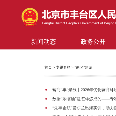
新闻动态
政务公开
首页
>
专题专栏
>
“两区”建设
营商“丰”景线丨2026年优化营商
数据“浓缩铀”是怎样炼成的——
“先丰企航”爱尔兰出海实训，助力