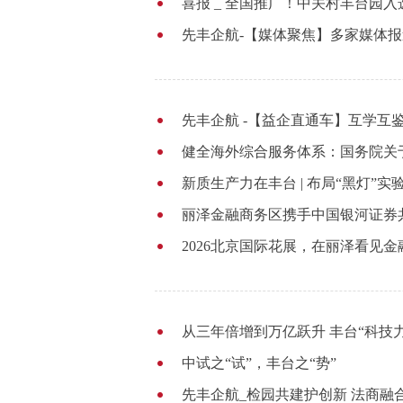
喜报 _ 全国推广！中关村丰台园入
先丰企航-【媒体聚焦】多家媒体报
先丰企航 -【益企直通车】互学互
健全海外综合服务体系：国务院关
新质生产力在丰台 | 布局“黑灯”
丽泽金融商务区携手中国银河证券
2026北京国际花展，在丽泽看见
从三年倍增到万亿跃升 丰台“科技
中试之“试”，丰台之“势”
先丰企航_检园共建护创新 法商融