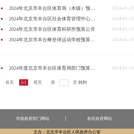
2024年北京市丰台区体育局（本级）预算公开
2024-01-31
2024年北京市丰台区社会体育管理中心预算公开
2024-01-31
2024年北京市丰台区体育科研所预算公开
2024-01-31
2024年北京市丰台棒垒球运动学校预算公开
2024-01-31
2024年度北京市丰台区体育局部门预算公开
2024-01-31
首页
1/1
尾页
第
页
转到
市级政府部门网站
各区政府网站
主办：北京市丰台区人民政府办公室