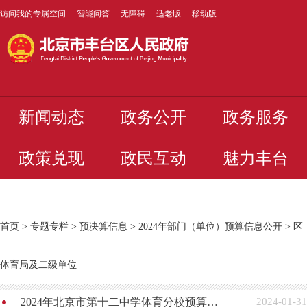
访问我的专属空间
智能问答
无障碍
适老版
移动版
新闻动态
政务公开
政务服务
政策兑现
政民互动
魅力丰台
首页
>
专题专栏
>
预决算信息
>
2024年部门（单位）预算信息公开
>
区
体育局及二级单位
2024年北京市第十二中学体育分校预算公开
2024-01-31