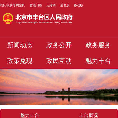
访问我的专属空间
智能问答
无障碍
适老版
移动版
新闻动态
政务公开
政务服务
政策兑现
政民互动
魅力丰台
魅力丰台
丰台概况