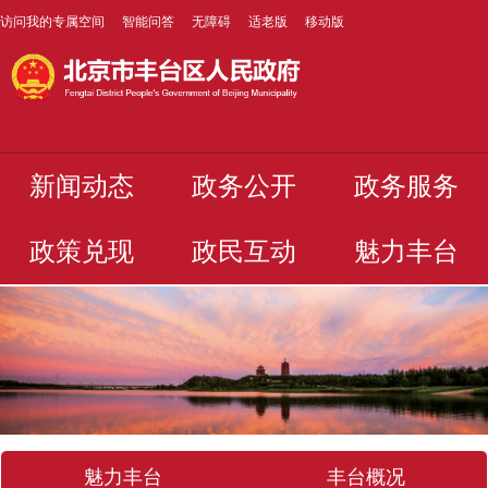
访问我的专属空间
智能问答
无障碍
适老版
移动版
新闻动态
政务公开
政务服务
政策兑现
政民互动
魅力丰台
魅力丰台
丰台概况