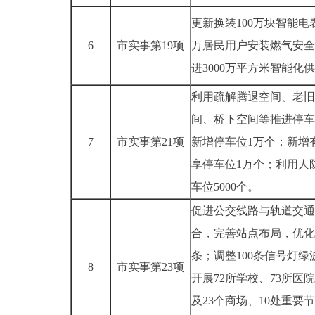
更新换装100万块智能电表
6
市实事第19项
万居民用户安装燃气安全
进3000万平方米智能化
利用疏解腾退空间、老旧
间、桥下空间等推进停车
7
市实事第21项
新增停车位1万个；新增
享停车位1万个；利用人
车位5000个。
促进公交线路与轨道交通
合，完善站点布局，优化
条；调整100条信号灯绿
8
市实事第23项
开展72所学校、73所医院
及23个商场、10处重要