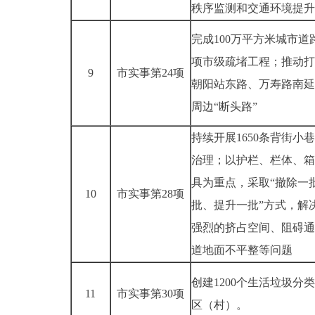
秩序监测和交通环境提升
完成100万平方米城市道
项市级疏堵工程；推动打
9
市实事第24项
朝阳站东路、万寿路南延
周边“断头路”
持续开展1650条背街小
治理；以护栏、栏体、箱
具为重点，采取“撤除一
10
市实事第28项
批、提升一批”方式，解
强烈的挤占空间、阻碍通
道地面不平整等问题
创建1200个生活垃圾分
11
市实事第30项
区（村）。