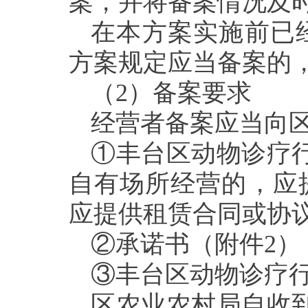
案
，
并将备案情况及
在本方案实施前已
方案规定应当备案的
（
2
）备案
要求
经营者备案应当向
①
丰台
区动物诊疗
自有场所经营的，应
应提供租赁合同或协
②承诺书（附件
2
）
③
丰台
区
动物诊疗
区农业农村局自收