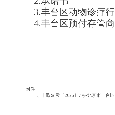
2.
承诺书
3.
丰台
区动物诊疗行
4.
丰台
区预付存管商
附件：
1、
丰政农发〔2026〕7号-北京市丰台