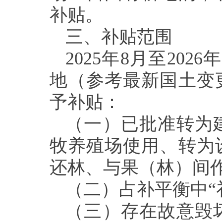
补贴。
三、
补贴
范围
2025年8月至2026
地（
参考最新
国土变
予补贴：
（一）
已批准转为
牧养殖场使用、转为
还林、与果（林）间
（
二
）占补平衡
中
（
三
）
存在
故意毁