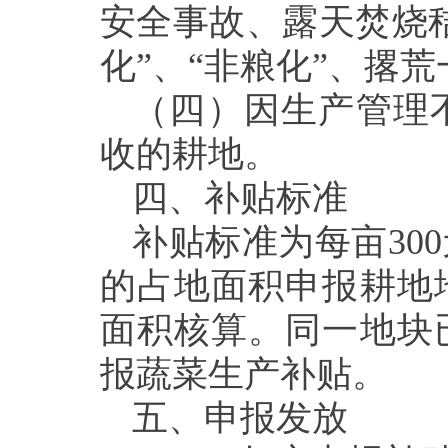
安全事故、
露天焚烧
化”、“非粮化”、撂荒
（
四
）
因生产管理
收的耕地。
四、
补贴
标准
补贴
标准为
每亩
30
的占地面积申报耕地
面积核算
。
同一地块
报蔬菜生产补贴
。
五、
申报发放