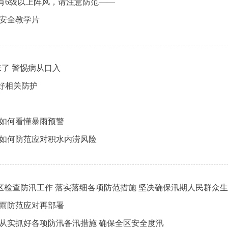
有6级以上阵风，请注意防范——
汛安全教学片
来了 警惕病从口入
好相关防护
 如何看懂暴雨预警
 如何防范应对积水内涝风险
区检查防汛工作 落实落细各项防范措施 坚决确保汛期人民群众
降雨防范应对再部署
从实抓好各项防汛备汛措施 确保全区安全度汛