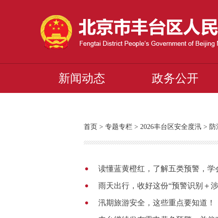
新闻动态
政务公开
首页
>
专题专栏
>
2026丰台区安全度汛
>
防
读懂蓝黄橙红，了解五类预警，学
雨天出行，收好这份“预警识别＋涉
汛期旅游安全，这些重点要知道！