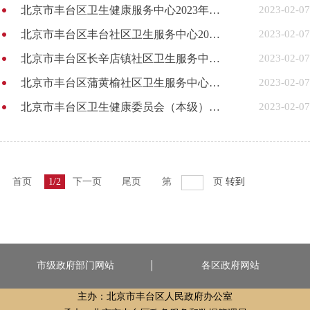
北京市丰台区卫生健康服务中心2023年部门预算公开
2023-02-07
北京市丰台区丰台社区卫生服务中心2023年部门预算公开
2023-02-07
北京市丰台区长辛店镇社区卫生服务中心2023年部门预算公开
2023-02-07
北京市丰台区蒲黄榆社区卫生服务中心2023年部门预算情况说明
2023-02-07
北京市丰台区卫生健康委员会（本级）2023年部门预算公开
2023-02-07
首页
1/2
下一页
尾页
第
页
转到
市级政府部门网站
各区政府网站
主办：北京市丰台区人民政府办公室