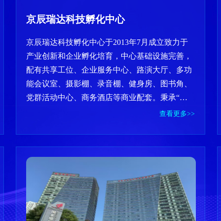
京辰瑞达科技孵化中心
京辰瑞达科技孵化中心于2013年7月成立致力于
产业创新和企业孵化培育，中心基础设施完善，
配有共享工位、企业服务中心、路演大厅、多功
能会议室、摄影棚、录音棚、健身房、图书角、
党群活动中心、商务酒店等商业配套。秉承“科
技创新、赋能升级”的理念，围绕电子信息、节
查看更多>>
能环保、数字文化创意等战略新兴产业建立了投
融资、专业技术、创新生态服务为核心的孵化模
式，搭建线上线下相结合的公共服务平台，为企
业提供创业辅导、人才服务、创新资源、政策咨
询和投融资等一站式产业服务。自成立以来，相
继获得国家级科技企业孵化器、高新技术企业、
优秀创业服务机构、国家备案众创空间、北京市