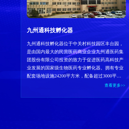
九州通科技孵化器
九州通科技孵化器位于中关村科技园区丰台园，
是由国内最大的民营医药商业企业九州通医药集
团股份有限公司投资的致力于促进医药高科技产
业发展的国家级生物医药专业孵化器。拥有专业
配套场地设施24200平方米，配备超过3000平方
米的药物研究与评价实验室、化学药物中试放大
查看更多>>
及小规模化临床样品生产平台、检验检测实验
室，可为生物医药企业提供项目评估、分析检
测、微生物检测、样品试制及国际化标准技术等
服务。成立至今取得国家级孵化器、国家级众创
空间、北京市级孵化器、首都科技条件平台创新