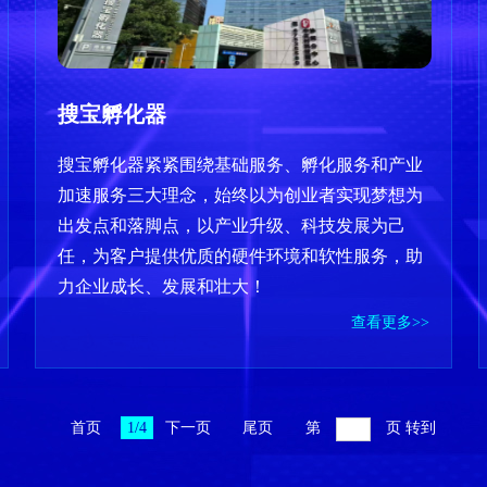
知识产权工作站、北京市创业孵化示范基地、北
京市小型微型企业创业创新示范基地、首都劳动
奖状等资质荣誉。
搜宝孵化器
搜宝孵化器紧紧围绕基础服务、孵化服务和产业
加速服务三大理念，始终以为创业者实现梦想为
出发点和落脚点，以产业升级、科技发展为己
任，为客户提供优质的硬件环境和软性服务，助
力企业成长、发展和壮大！
查看更多>>
首页
1/4
下一页
尾页
第
页
转到