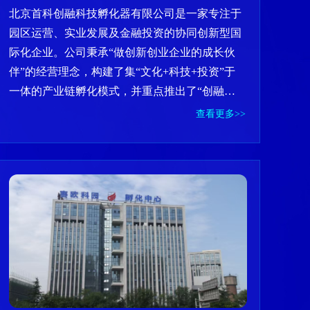
北京首科创融科技孵化器有限公司是一家专注于
园区运营、实业发展及金融投资的协同创新型国
际化企业。公司秉承“做创新创业企业的成长伙
伴”的经营理念，构建了集“文化+科技+投资”于
一体的产业链孵化模式，并重点推出了“创融云
巢”协同创新服务平台。该平台为企业提供全方
查看更多>>
位的产业促进服务，涵盖创业辅导、创新资源整
合、人才引进、政策咨询及投融资服务等。凭借
其卓越的园区管理品质和强大的资源链接能力，
首科创融连续三年荣获国家级科技企业孵化
器“优秀（A类）”评级，并相继获得“国家级科技
企业孵化器”、“国家备案众创空间”、“北京市级
文化产业园区”及“北京市小型微型企业创新创业
基地”等50余项荣誉资质，已成为推动区域创新
和产业升级的关键平台，也是中国领先的园区运
营与投资孵化管理服务提供商之一。