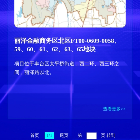
丽泽金融商务区北区FT00-0609-0058、
59、60、61、62、63、65地块
项目位于丰台区太平桥街道，西二环、西三环之
间，丽泽路以北。
查看更多>>
首页
1/1
尾页
第
页
转到