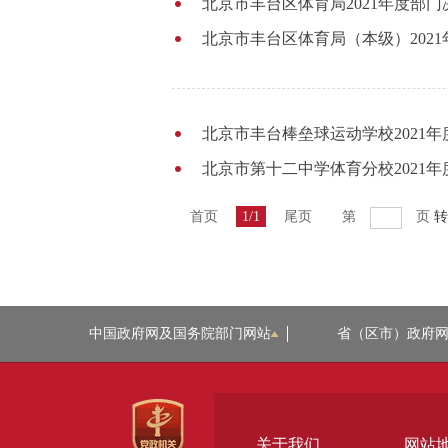
北京市丰台区体育局2021年度部
北京市丰台区体育局（本级）202
北京市丰台棒垒球运动学校2021
北京市第十二中学体育分校2021
首页
1/1
尾页
第
页
转
中国政府网及国务院部门网站
省（区市）政府
关于我们
网站