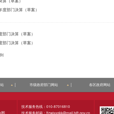
门决算（草案）
1年度部门决算（草案）
年度部门决算（草案）
年度部门决算（草案）
到
网站
市级政府部门网站
各区政府网站
技术服务热线：010-87016810
技术服务邮箱：ftzwjxxgkk@mail.bjft.gov.cn
地图