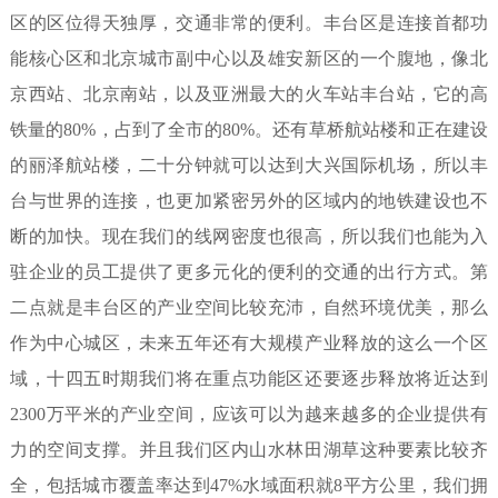
区的区位得天独厚，交通非常的便利。丰台区是连接首都功
能核心区和北京城市副中心以及雄安新区的一个腹地，像北
京西站、北京南站，以及亚洲最大的火车站丰台站，它的高
铁量的
80%
，占到了全市的
80%
。还有草桥航站楼和正在建设
的丽泽航站楼，二十分钟就可以达到大兴国际机场，所以丰
台与世界的连接，也更加紧密另外的区域内的地铁建设也不
断的加快。现在我们的线网密度也很高，所以我们也能为入
驻企业的员工提供了更多元化的便利的交通的出行方式。第
二点就是丰台区的产业空间比较充沛，自然环境优美，那么
作为中心城区，未来五年还有大规模产业释放的这么一个区
域，十四五时期我们将在重点功能区还要逐步释放将近达到
2300
万平米的产业空间，应该可以为越来越多的企业提供有
力的空间支撑。并且我们区内山水林田湖草这种要素比较齐
全，包括城市覆盖率达到
47%
水域面积就
8
平方公里，我们拥