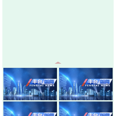
20260805-丰台新闻