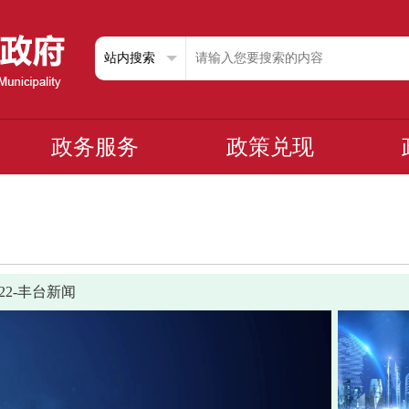
政务服务
政策兑现
1222-丰台新闻