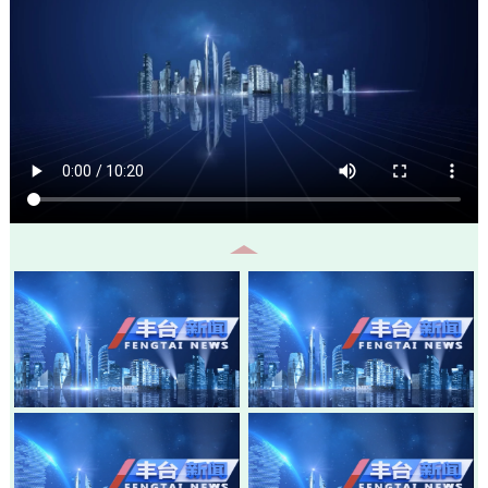
20260807-丰台新闻