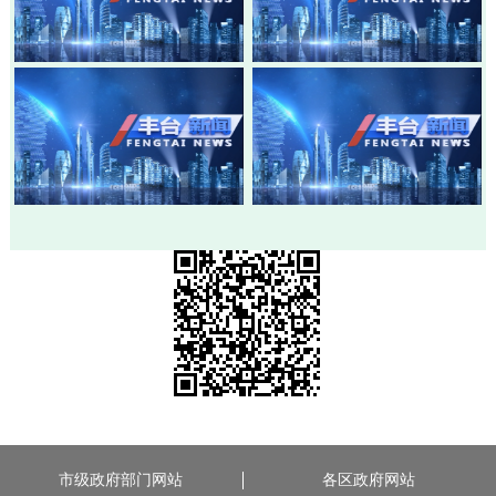
20260805-丰台新闻
20260803-丰台新闻
20260730-丰台新闻
20260728-丰台新闻
市级政府部门网站
各区政府网站