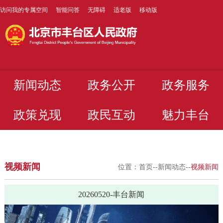
访问我的专属空间
智能问答
无障碍
适老版
移动版
新闻动态
政务公开
政务服务
政策兑现
政民互动
魅力丰台
视频新闻
位置：
首页
--
新闻动态
--
视频新闻
20260520-丰台新闻