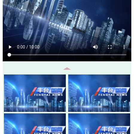
20260805-丰台新闻